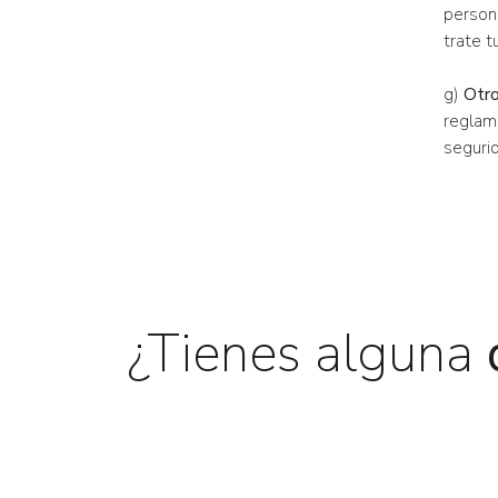
person
trate t
g)
Otro
reglame
segurid
¿Tienes alguna