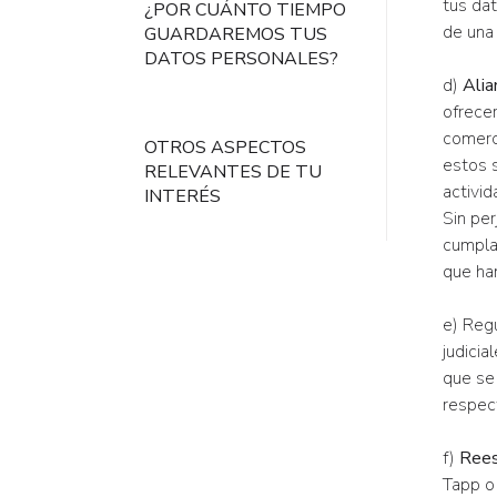
tus dat
¿POR CUÁNTO TIEMPO
de una 
GUARDAREMOS TUS
DATOS PERSONALES?
d)
Alia
ofrece
comerc
OTROS ASPECTOS
estos 
RELEVANTES DE TU
activid
INTERÉS
Sin per
cumplan
que han
e) Reg
judicia
que se 
respec
f)
Rees
Tapp o