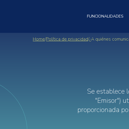
FUNCIONALIDADES
Home
/
Política de privacidad
/
¿A quiénes comunic
Se establece l
"Emisor") u
proporcionada por 