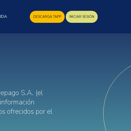
UDA
DESCARGA TAPP
INICIAR SESIÓN
repago S.A. (el
 información
os ofrecidos por el