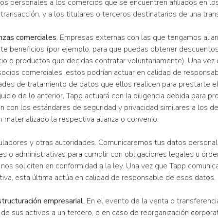
os personales a los comercios que se encuentren afiliados en los
transacción, y a los titulares o terceros destinatarios de una tran
nzas comerciales
. Empresas externas con las que tengamos alian
rte beneficios (por ejemplo, para que puedas obtener descuentos
io o productos que decidas contratar voluntariamente). Una vez
socios comerciales, estos podrían actuar en calidad de responsa
ades de tratamiento de datos que ellos realicen para prestarte e
juicio de lo anterior, Tapp actuará con la diligencia debida para p
 con los estándares de seguridad y privacidad similares a los de
 materializado la respectiva alianza o convenio.
uladores y otras autoridades. Comunicaremos tus datos personale
les o administrativas para cumplir con obligaciones legales u órde
nos soliciten en conformidad a la ley. Una vez que Tapp comunica
tiva, esta última actúa en calidad de responsable de esos datos.
tructuración empresarial.
En el evento de la venta o transferenc
 de sus activos a un tercero, o en caso de reorganización corpor