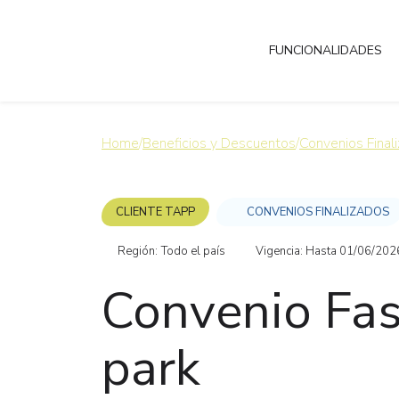
FUNCIONALIDADES
Home
/
Beneficios y Descuentos
/
Convenios Final
CLIENTE TAPP
CONVENIOS FINALIZADOS
Región:
Todo el país
Vigencia: Hasta 01/06/202
Convenio Fa
park