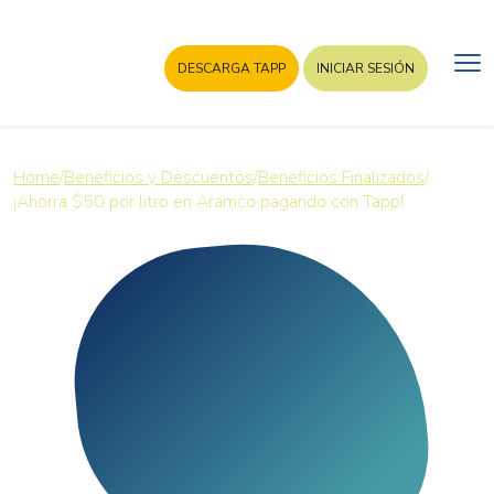
DESCARGA TAPP
INICIAR SESIÓN
Home
/
Beneficios y Descuentos
/
Beneficios Finalizados
/
¡Ahorra $50 por litro en Aramco pagando con Tapp!